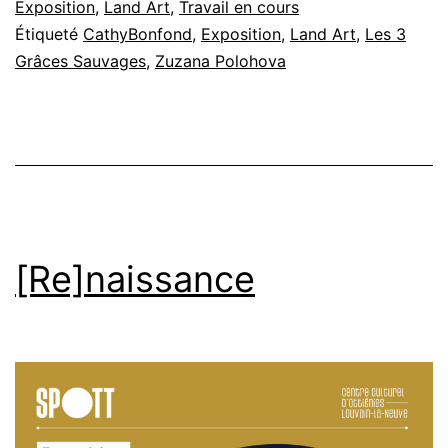
Exposition
,
Land Art
,
Travail en cours
Étiqueté
CathyBonfond
,
Exposition
,
Land Art
,
Les 3
Grâces Sauvages
,
Zuzana Polohova
[Re]naissance