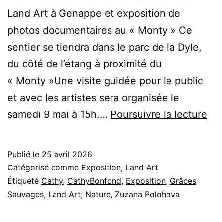
Land Art à Genappe et exposition de
photos documentaires au « Monty » Ce
sentier se tiendra dans le parc de la Dyle,
du côté de l’étang à proximité du
« Monty »Une visite guidée pour le public
et avec les artistes sera organisée le
Le
samedi 9 mai à 15h.…
Poursuivre la lecture
sen
Ec
Publié le
25 avril 2026
lan
Catégorisé comme
Exposition
,
Land Art
Art
Étiqueté
Cathy
,
CathyBonfond
,
Exposition
,
Grâces
Sauvages
,
Land Art
,
Nature
,
Zuzana Polohova
20