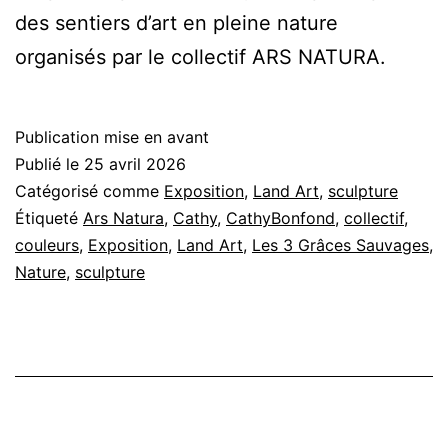
des sentiers d’art en pleine nature
organisés par le collectif ARS NATURA.
Publication mise en avant
Publié le
25 avril 2026
Catégorisé comme
Exposition
,
Land Art
,
sculpture
Étiqueté
Ars Natura
,
Cathy
,
CathyBonfond
,
collectif
,
couleurs
,
Exposition
,
Land Art
,
Les 3 Grâces Sauvages
,
Nature
,
sculpture