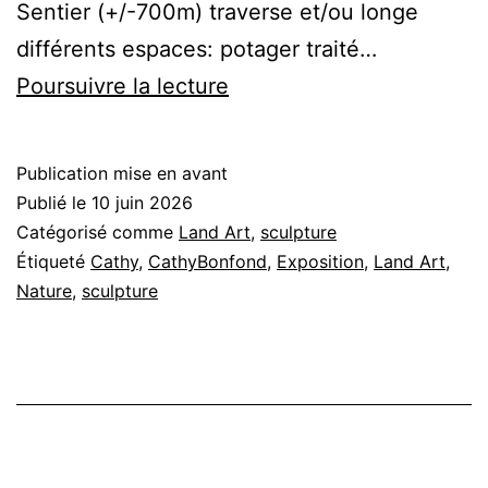
Sentier (+/-700m) traverse et/ou longe
différents espaces: potager traité…
Eco
Poursuivre la lecture
Land
Art
Publication mise en avant
à
Publié le
10 juin 2026
Pont-
Catégorisé comme
Land Art
,
sculpture
Étiqueté
Cathy
,
CathyBonfond
,
Exposition
,
Land Art
,
à-
Nature
,
sculpture
Celles