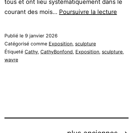
tous et ont lieu systématiquement dans le
Bienn
courant des mois…
Poursuivre la lecture
de
peint
Publié le
9 janvier 2026
et
Catégorisé comme
Exposition
,
sculpture
de
Étiqueté
Cathy
,
CathyBonfond
,
Exposition
,
sculpture
,
wavre
sculp
de
Wavr
?