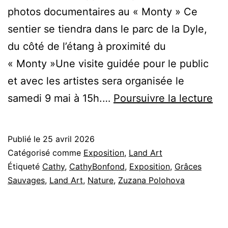
photos documentaires au « Monty » Ce
sentier se tiendra dans le parc de la Dyle,
du côté de l’étang à proximité du
« Monty »Une visite guidée pour le public
et avec les artistes sera organisée le
Le
samedi 9 mai à 15h.…
Poursuivre la lecture
sen
Ec
Publié le
25 avril 2026
lan
Catégorisé comme
Exposition
,
Land Art
Art
Étiqueté
Cathy
,
CathyBonfond
,
Exposition
,
Grâces
Sauvages
,
Land Art
,
Nature
,
Zuzana Polohova
20