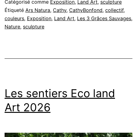
Catégorisé comme
Exposition
,
Land Art
,
sculpture
Étiqueté
Ars Natura
,
Cathy
,
CathyBonfond
,
collectif
,
couleurs
,
Exposition
,
Land Art
,
Les 3 Grâces Sauvages
,
Nature
,
sculpture
Les sentiers Eco land
Art 2026