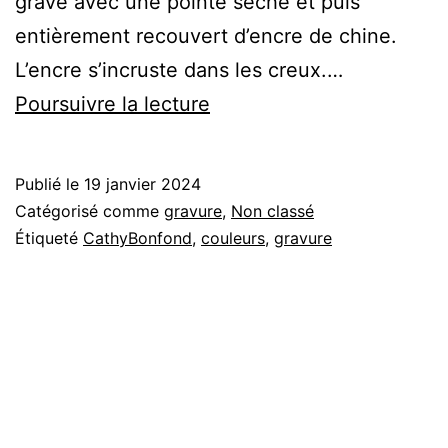
gravé avec une pointe sèche et puis
entièrement recouvert d’encre de chine.
L’encre s’incruste dans les creux.…
gravure
Poursuivre la lecture
et
pastel
Publié le
19 janvier 2024
Catégorisé comme
gravure
,
Non classé
Étiqueté
CathyBonfond
,
couleurs
,
gravure