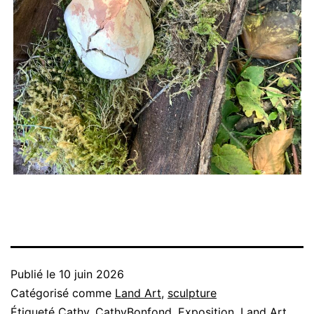
Publié le
10 juin 2026
Catégorisé comme
Land Art
,
sculpture
Étiqueté
Cathy
,
CathyBonfond
,
Exposition
,
Land Art
,