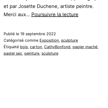
et par Josette Duchene, artiste peintre.
Exposition
Merci aux…
Poursuivre la lecture
collective
Publié le
19 septembre 2022
Catégorisé comme
Exposition
,
sculpture
Étiqueté
bois
,
carton
,
CathyBonfond
,
papier maché
,
pastel sec
,
peinture
,
sculpture